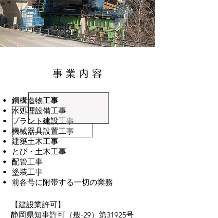
事 業 内 容
鋼構造物工事
水処理設備工事
プラント建設工事
機械器具設置工事
建築土木工事
とび・土木工事
配管工事
塗装工事
前各号に附帯する一切の業務
【建設業許可】
静岡県知事許可（般-29）第31925号