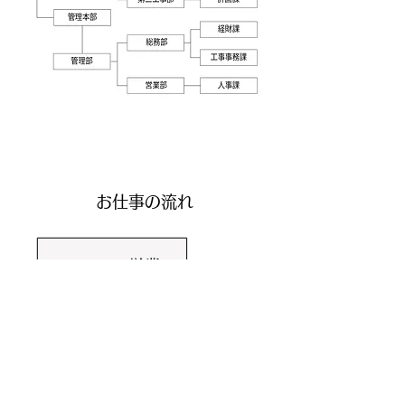
お仕事の流れ
営
業
施
工
提
案