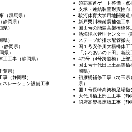
須部頭首ゲート整備・点
支承・連結装置耐震性向上
工事（群馬県）
駿河体育大学用地開発造
（静岡県）
新戸栗川橋耐震補強工事
知県）
国１号の能島高架橋橋体
熱海浄水管理センター（
岡県）
ステーブ給排水配管撤去
期（静岡県）
国１号安倍川大橋橋体工
岡県）
「ふれあいの下田」新設
体工工事（静岡県）
473号（4号跨道橋）上
）
国１号千代田上土高架橋
千葉県）
岡県）
工事（静岡県）
初雁橋補修工事（埼玉県
ージェネレーション設備工事
県）
国１号長崎高架橋足場撤
大代川橋上部工工事（静
昭府高架橋床版工事（静