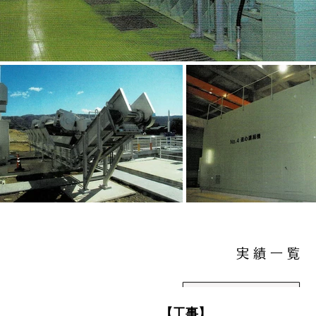
実 績 一 覧
【工事】