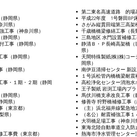
）
第二東名高速道路 的場
（静岡県）
平成22年度 1号磐田B
奈川県）
さがみ縦貫田端第三高架
補強工事（神奈川県）
千歳橋橋梁修繕工事（長
（静岡県）
三島地区 水門設置補修
据付工事（静岡県）
静清Ｂ・Ｐ長崎高架橋（
県）
工事（静岡県）
天間特殊製紙(株)(株)
岡県）
事（静岡県）
南伊豆清掃センター 新
）
１号浜松管内橋橋梁耐震
工事・１期・２期（静岡
高松浄化センター消泡水
王子製紙 岩渕工場内プ
（静岡県）
馬伏川橋支承改良工事（
静岡県）
修善寺 狩野橋補修工事
事（東京都）
（主）浜北福井線緊急地
梨県）
（名公）耐震補強工事１
大羽橋足場工事（神奈川
）
東海北陸自動車道立入防
修工事費（東京都）
熱海市浄水管理センター