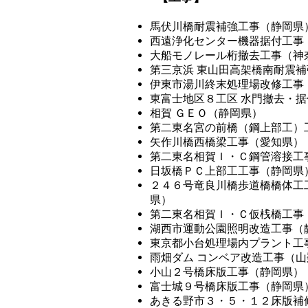
馬伏川橋耐震補強工事（静岡県
西遠浄化センター機器据付工事
大船モノレール桁撤去工事（神
第三京浜 東山田高架橋南耐震
伊東市湯川終末処理場改修工事
東富士地区８工区 水門撤去・
相賀 ＧＥＯ（静岡県）
第二東名宮の前橋（鋼上部工）
矢作川橋西橋梁工事（愛知県）
第二東名相賀Ｉ・Ｃ鋼管溶接工
日坂橋ＰＣ上部工工事（静岡県
２４６号竜良川橋歩道橋橋体工
県）
第二東名相賀Ｉ・Ｃ仮桟橋工事
湖西市運動公園照明改造工事（
東京都小台処理場内プラント工
雨畑ダム コンベア改造工事（山
小山２号橋床版工事（静岡県）
富士城９号橋床版工事（静岡県
あきる野市３・５・１２床版補