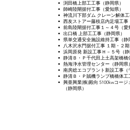
渕田橋上部工工事（静岡県）
師崎陸閘据付工事（愛知県）
神流川下部ダム クレーン解体
西友ストアー藤枝店内足場工事
前島陸閘据付工事１～４号（愛
出口橋 上部工工事（静岡県）
県単交通安全施設維持工事（静
八木沢水門据付工事 １期・２
浜岡原発 新設工事Ｈ－５号（静
静清Ｂ・Ｐ千代田上土高架橋橋
熱海浄水管理センター（静岡県
南房総エコプラント新設工事（
静清Ｂ・Ｐ賊機ランプ橋橋体工
興亜興業(株)殿向 5100kwコ
（静岡県）