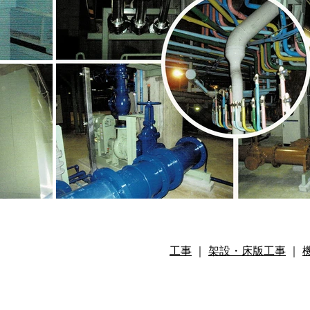
工事
｜
架設・床版工事
｜